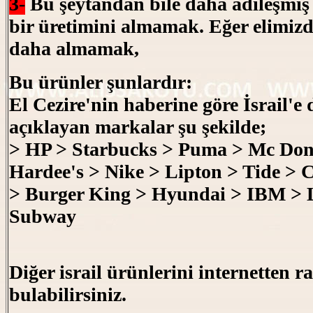
3-
Bu şeytandan bile daha adileşmiş
bir üretimini almamak. Eğer elimizd
daha almamak,
Bu ürünler şunlardır:
El Cezire'nin haberine göre İsrail'e 
açıklayan markalar şu şekilde;
> HP > Starbucks > Puma > Mc Dona
Hardee's > Nike > Lipton > Tide > 
> Burger King > Hyundai > IBM > 
Subway
Diğer israil ürünlerini internetten r
bulabilirsiniz.