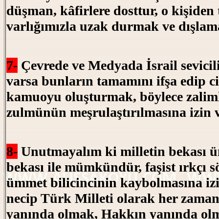
düşman, kâfirlere dosttur, o kişiden
varlığımızla uzak durmak ve dışlam
7-
Çevrede ve Medyada İsrail sevicil
varsa bunların tamamını ifşa edip ci
kamuoyu oluşturmak, böylece zalim
zulmünün meşrulaştırılmasına izin 
8-
Unutmayalım ki milletin bekası 
bekası ile mümkündür, faşist ırkçı s
ümmet bilicincinin kaybolmasına i
necip Türk Milleti olarak her zam
yanında olmak, Hakkın yanında olm