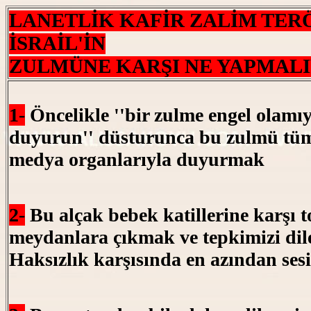
LANETLİK KAFİR ZALİM TER
İSRAİL'İN
ZULMÜNE KARŞI NE YAPMALI
1-
Öncelikle ''bir zulme engel olamı
duyurun'' düsturunca bu zulmü tüm
medya organlarıyla duyurmak
2-
Bu alçak bebek katillerine karşı 
meydanlara çıkmak ve tepkimizi dil
Haksızlık karşısında en azından ses