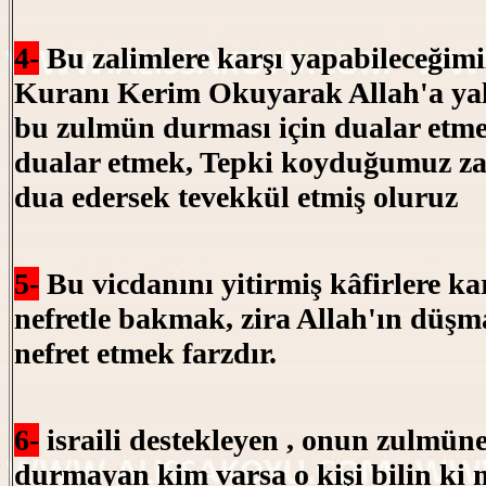
4-
Bu zalimlere karşı yapabileceğimiz 
Kuranı Kerim Okuyarak Allah'a ya
bu zulmün durması için dualar etme
dualar etmek, Tepki koyduğumuz z
dua edersek tevekkül etmiş oluruz
5-
Bu vicdanını yitirmiş kâfirlere k
nefretle bakmak, zira Allah'ın düşm
nefret etmek farzdır.
6-
israili destekleyen , onun zulmüne
durmayan kim varsa o kişi bilin ki