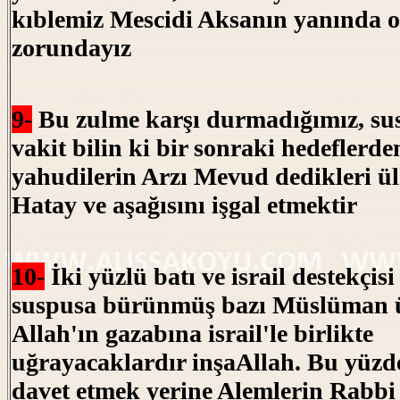
kıblemiz Mescidi Aksanın yanında 
zorundayız
9-
Bu zulme karşı durmadığımız, s
vakit bilin ki bir sonraki hedeflerden
yahudilerin Arzı Mevud dedikleri ü
Hatay ve aşağısını işgal etmektir
10-
İki yüzlü batı ve israil destekçisi
suspusa bürünmüş bazı Müslüman ü
Allah'ın gazabına israil'le birlikte
uğrayacaklardır inşaAllah. Bu yüzde
davet etmek yerine Alemlerin Rabbi 