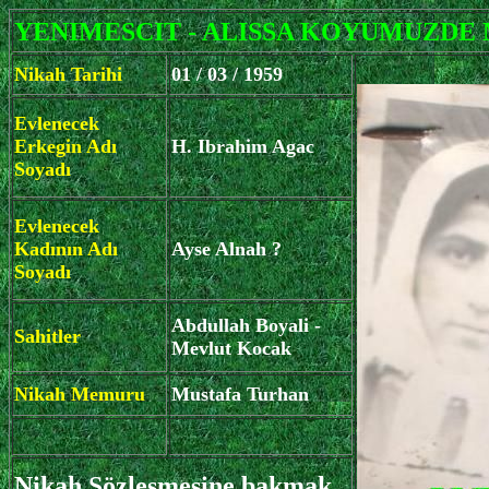
YENIMESCIT - ALISSA KOYUMUZDE M
Nikah Tarihi
01 / 03 / 1959
Evlenecek
Erkegin Adı
H. Ibrahim Agac
Soyadı
Evlenecek
Kadının Adı
Ayse Alnah ?
Soyadı
Abdullah Boyali -
Sahitler
Mevlut Kocak
Nikah Memuru
Mustafa Turhan
Nikah Sözlesmesine bakmak