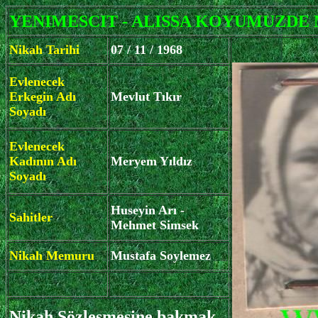
YENIMESCIT - ALISSA KOYUMUZDE M
Nikah Tarihi
07 / 11 / 1968
Evlenecek
Erkegin Adı
Mevlut Tıkır
Soyadı
Evlenecek
Kadının Adı
Meryem Yıldız
Soyadı
Huseyin Arı -
Sahitler
Mehmet Simsek
Nikah Memuru
Mustafa Soylemez
Nikah Sözlesmesine bakmak