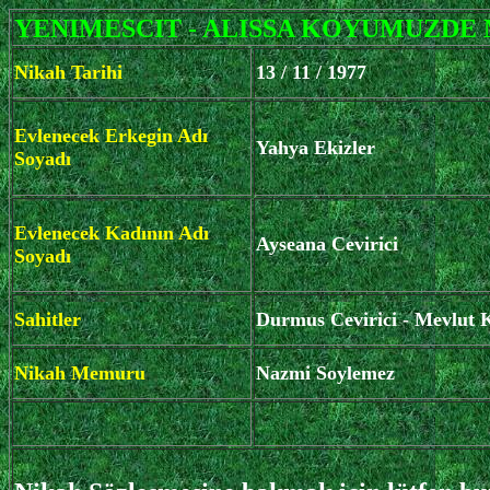
YENIMESCIT - ALISSA KOYUMUZDE M
Nikah Tarihi
13 / 11 / 1977
Evlenecek Erkegin Adı
Yahya Ekizler
Soyadı
Evlenecek Kadının Adı
Ayseana Cevirici
Soyadı
Sahitler
Durmus Cevirici - Mevlut 
Nikah Memuru
Nazmi Soylemez