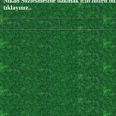
Nikah Sözlesmesine bakmak icin lütfen b
tıklayınız..