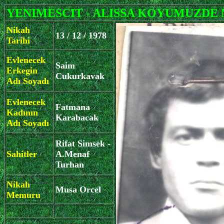
YENIMESCIT - ALISSA KOYUMUZDE M
Nikah
13 / 12 / 1978
Tarihi
Evlenecek
Saim
Erkegin
Cukurkavak
Adı Soyadı
Evlenecek
Fatmana
Kadının
Karabacak
Adı Soyadı
Rifat Simsek -
Sahitler
A.Menaf
Turhan
Nikah
Musa Orcel
Memuru