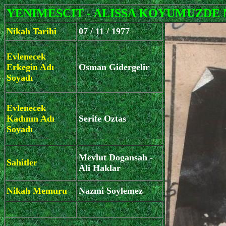
YENIMESCIT - ALISSA KOYUMUZDE 
Nikah Tarihi
07 / 11 / 1977
Evlenecek
Erkegin Adı
Osman Gidergelir
Soyadı
Evlenecek
Kadının Adı
Serife Oztas
Soyadı
Mevlut Dogansah -
Sahitler
Ali Haklar
Nikah Memuru
Nazmi Soylemez